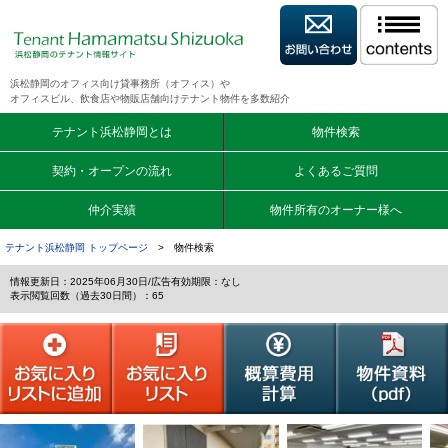
浜松静岡のオフィス向け貸事務所（オフィス）や
オフィスビル、飲食店や物販店舗向けテナント物件を多数紹介
テナント浜松静岡とは
物件検索
契約・オープンの流れ
よくあるご質問
仲介実績
物件所有のオーナー様へ
テナント浜松静岡 トップページ
> 物件検索
情報更新日：2025年06月30日/広告有効期限：なし
表示閲覧回数（過去30日間）：65