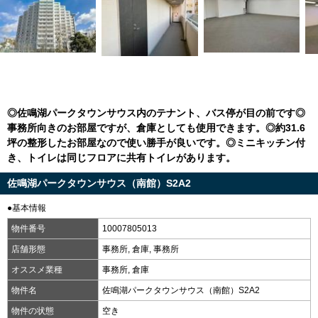
◎佐鳴湖パークタウンサウス内のテナント、バス停が目の前です◎
事務所向きのお部屋ですが、倉庫としても使用できます。◎約31.6
坪の整形したお部屋なので使い勝手が良いです。◎ミニキッチン付
き、トイレは同じフロアに共有トイレがあります。
佐鳴湖パークタウンサウス（南館）S2A2
●基本情報
物件番号
10007805013
店舗形態
事務所, 倉庫, 事務所
オススメ業種
事務所, 倉庫
物件名
佐鳴湖パークタウンサウス（南館）S2A2
物件の状態
空き