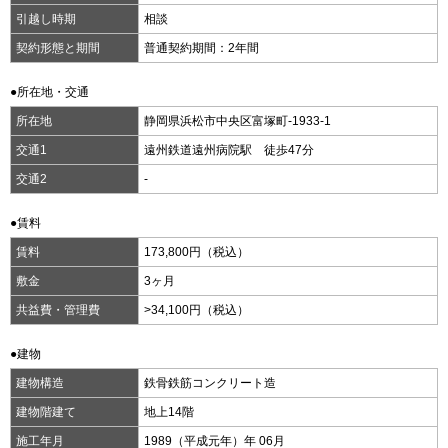
引越し時期
相談
契約形態と期間
普通契約期間：2年間
●所在地・交通
所在地
静岡県浜松市中央区富塚町-1933-1
交通1
遠州鉄道遠州病院駅 徒歩47分
交通2
-
●賃料
賃料
173,800円（税込）
敷金
3ヶ月
共益費・管理費
>34,100円（税込）
●建物
建物構造
鉄骨鉄筋コンクリート造
建物階建て
地上14階
施工年月
1989（平成元年）年 06月