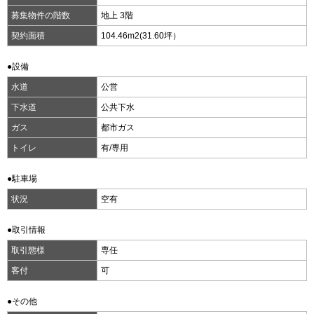
募集物件の階数
地上 3階
契約面積
104.46m
2
(31.60坪）
●設備
水道
公営
下水道
公共下水
ガス
都市ガス
トイレ
有/専用
●駐車場
状況
空有
●取引情報
取引態様
専任
客付
可
●その他