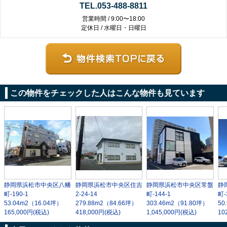
TEL.053-488-8811
営業時間 / 9:00〜18:00
定休日 / 水曜日・日曜日
この物件をチェックした人はこんな物件も見ています
静岡県浜松市中央区八幡
静岡県浜松市中央区住吉
静岡県浜松市中央区常盤
静
町-190-1
2-24-14
町-144-1
町-
53.04m
2
（16.04坪）
279.88m
2
（84.66坪）
303.46m
2
（91.80坪）
50
165,000円(税込)
418,000円(税込)
1,045,000円(税込)
10