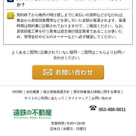
か？
契約終了から物件の明け渡しまでに未払いの賃料などがなければ、
敷金から原状回復費用などを差し引いた金額が返還されます。返還
時期は契約書に記載されておりますので、ご確認ください。なお、
原状回復工事を行う業者は貸主側の指定業者であることが多いた
め、管理会社やビルのオーナーなどへ必ず確認してください。
よくあるご質問に記載されていない疑問・ご質問はこちらよりお問い
合わせください。
｜
｜
｜
｜
HOME
会社概要
個人情報保護方針
開示対象個人情報に関する事項
｜
｜
サイトのご利用にあたって
サイトマップ
お問い合わせ
053-488-8811
営業時間 / 9:00〜18:00
定休日 / 水曜日・日曜日